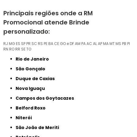
Principais regiões onde a RM
Promocional atende Brinde
personalizado:
RJ
MG
ES
SP
PR
SC
RS
PE
BA
CE
GO e DF
AM
PA
AC
AL
AP
MA
MT
MS
PB
PI
RN
RO
RR
SE
TO
Rio de Janeiro
São Gonçalo
Duque de Caxias
Nova Iguaçu
Campos dos Goytacazes
Belford Roxo
Niterói
São João de Meriti