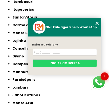
Itambacuri
Itapecerica
Santa Vitória
Carmo do Rio Claro
Olá! Fale agora pelo WhatsApp
Monte Santo de Minas
Lajinha
Insira seu telefone
Conselheiro Pena
Divino
INICIAR CONVERSA
Campestre
Manhumirim
1
Paraisópolis
Lambari
Jaboticatubas
Monte Azul