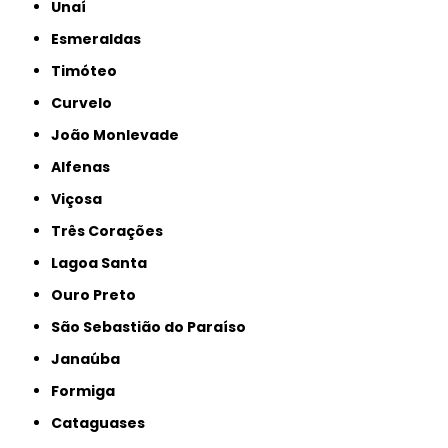
Unaí
Esmeraldas
Timóteo
Curvelo
João Monlevade
Alfenas
Viçosa
Três Corações
Lagoa Santa
Ouro Preto
São Sebastião do Paraíso
Janaúba
Formiga
Cataguases