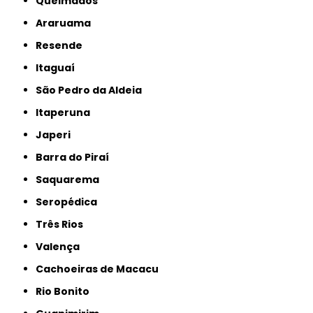
Queimados
Araruama
Resende
Itaguaí
São Pedro da Aldeia
Itaperuna
Japeri
Barra do Piraí
Saquarema
Seropédica
Três Rios
Valença
Cachoeiras de Macacu
Rio Bonito