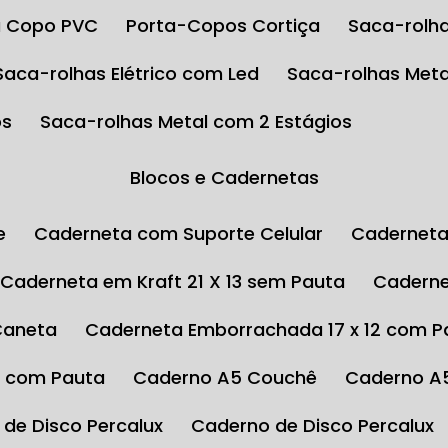
ta Copo PVC
Porta-Copos Cortiça
Saca-rolha
Saca-rolhas Elétrico com Led
Saca-rolhas Meta
os
Saca-rolhas Metal com 2 Estágios
Blocos e Cadernetas
e
Caderneta com Suporte Celular
Cadernet
Caderneta em Kraft 21 X 13 sem Pauta
Cadern
Caneta
Caderneta Emborrachada 17 x 12 com P
4 com Pauta
Caderno A5 Couchê
Caderno A
 de Disco Percalux
Caderno de Disco Percalux