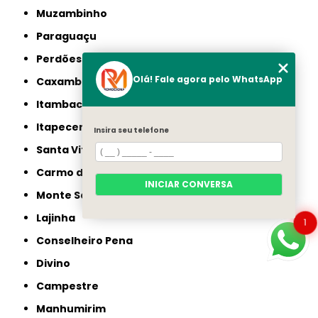
Muzambinho
Paraguaçu
Perdões
Olá! Fale agora pelo WhatsApp
Caxambu
Itambacuri
Itapecerica
Insira seu telefone
Santa Vitória
Carmo do Rio Claro
INICIAR CONVERSA
Monte Santo de Minas
Lajinha
1
Conselheiro Pena
Divino
Campestre
Manhumirim