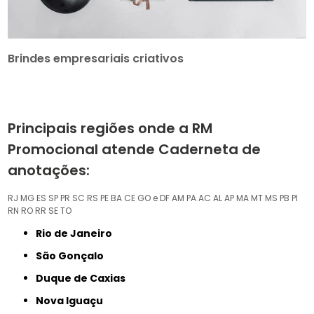
Brindes empresariais criativos
Principais regiões onde a RM
Promocional atende Caderneta de
anotações:
RJ
MG
ES
SP
PR
SC
RS
PE
BA
CE
GO e DF
AM
PA
AC
AL
AP
MA
MT
MS
PB
PI
RN
RO
RR
SE
TO
Rio de Janeiro
São Gonçalo
Duque de Caxias
Nova Iguaçu