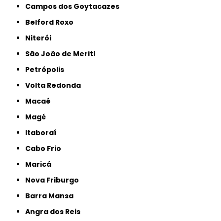
Campos dos Goytacazes
Belford Roxo
Niterói
São João de Meriti
Petrópolis
Volta Redonda
Macaé
Magé
Itaboraí
Cabo Frio
Maricá
Nova Friburgo
Barra Mansa
Angra dos Reis