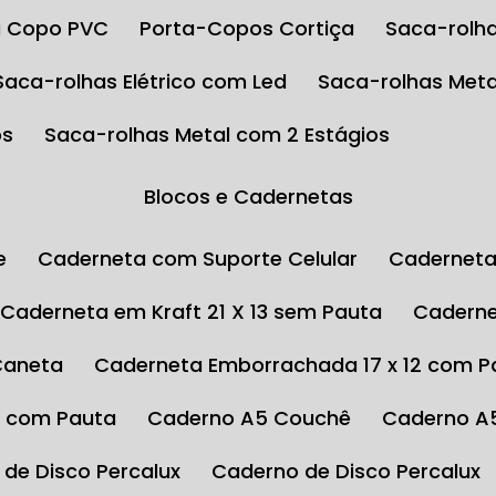
ta Copo PVC
Porta-Copos Cortiça
Saca-rolha
Saca-rolhas Elétrico com Led
Saca-rolhas Meta
os
Saca-rolhas Metal com 2 Estágios
Blocos e Cadernetas
e
Caderneta com Suporte Celular
Cadernet
Caderneta em Kraft 21 X 13 sem Pauta
Cadern
Caneta
Caderneta Emborrachada 17 x 12 com P
4 com Pauta
Caderno A5 Couchê
Caderno A
 de Disco Percalux
Caderno de Disco Percalux