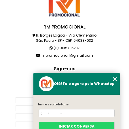
RM PROMOCIONAL
R. Borges Lagoa - Vila Clementino
São Paulo - SP - CEP: 04038-032
(11) 91357-5237
rmpromocional1@gmail.com
Siga-nos
Olá! Fale agora pelo WhatsApp
MENU
HOME
Insira seu telefone
SOBRE NÓS
PRODUTOS
CATEGORIAS
INICIAR CONVERSA