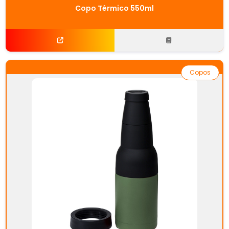
Copo Térmico 550ml
Copos