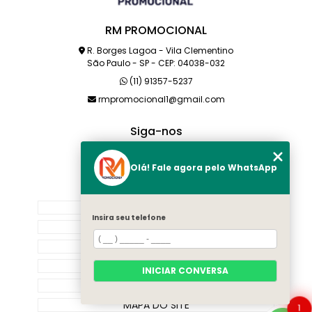
RM PROMOCIONAL
R. Borges Lagoa - Vila Clementino
São Paulo - SP - CEP: 04038-032
(11) 91357-5237
rmpromocional1@gmail.com
Siga-nos
Olá! Fale agora pelo WhatsApp
MENU
HOME
Insira seu telefone
SOBRE NÓS
PRODUTOS
CATEGORIAS
INICIAR CONVERSA
CONTATO
MAPA DO SITE
1