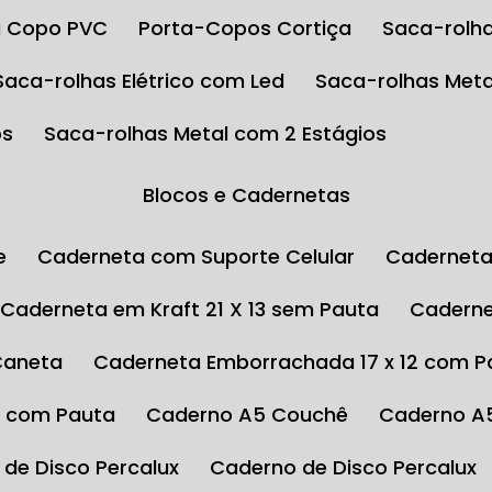
ta Copo PVC
Porta-Copos Cortiça
Saca-rolha
Saca-rolhas Elétrico com Led
Saca-rolhas Meta
os
Saca-rolhas Metal com 2 Estágios
Blocos e Cadernetas
e
Caderneta com Suporte Celular
Cadernet
Caderneta em Kraft 21 X 13 sem Pauta
Cadern
Caneta
Caderneta Emborrachada 17 x 12 com P
4 com Pauta
Caderno A5 Couchê
Caderno A
 de Disco Percalux
Caderno de Disco Percalux