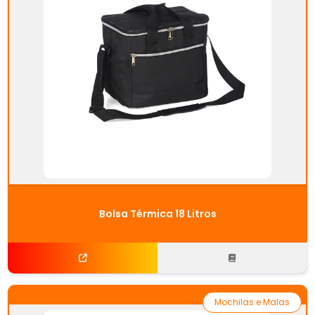
Bolsa Térmica 18 Litros
Mochilas e Malas