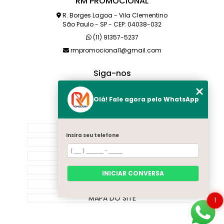
RM PROMOCIONAL
R. Borges Lagoa - Vila Clementino
São Paulo - SP - CEP: 04038-032
(11) 91357-5237
rmpromocional1@gmail.com
Siga-nos
Olá! Fale agora pelo WhatsApp
MENU
HOME
Insira seu telefone
SOBRE NÓS
PRODUTOS
CATEGORIAS
INICIAR CONVERSA
CONTATO
MAPA DO SITE
1