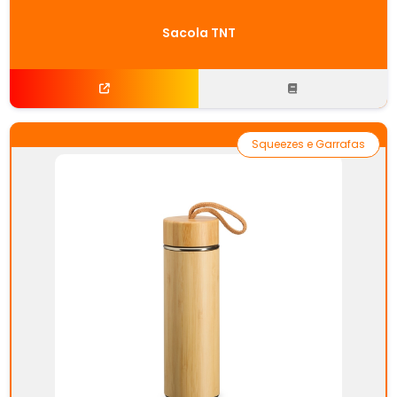
Sacola TNT
Squeezes e Garrafas