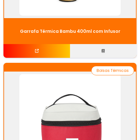
Garrafa Térmica Bambu 400ml com Infusor
Bolsas Térmicas