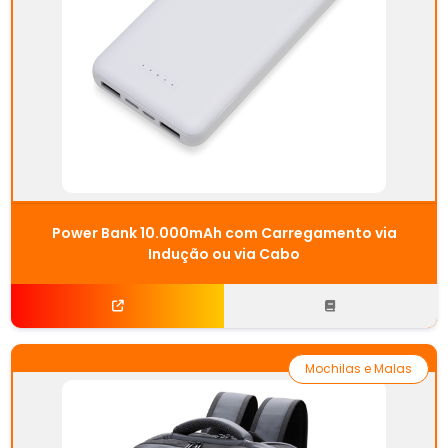
Power Bank 10.000mAh com Carregamento via
Indução ou via Cabo
Mochilas e Malas