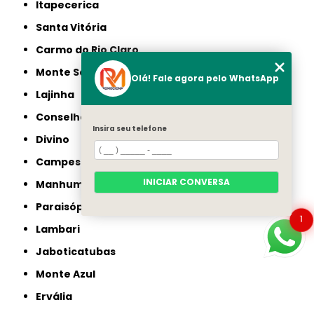
Itapecerica
Santa Vitória
Carmo do Rio Claro
Monte Santo de Minas
Olá! Fale agora pelo WhatsApp
Lajinha
Conselheiro Pena
Insira seu telefone
Divino
Campestre
INICIAR CONVERSA
Manhumirim
Paraisópolis
1
Lambari
Jaboticatubas
Monte Azul
Ervália