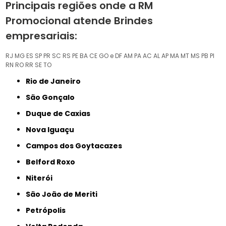
Principais regiões onde a RM
Promocional atende Brindes
empresariais:
RJ
MG
ES
SP
PR
SC
RS
PE
BA
CE
GO e DF
AM
PA
AC
AL
AP
MA
MT
MS
PB
PI
RN
RO
RR
SE
TO
Rio de Janeiro
São Gonçalo
Duque de Caxias
Nova Iguaçu
Campos dos Goytacazes
Belford Roxo
Niterói
São João de Meriti
Petrópolis