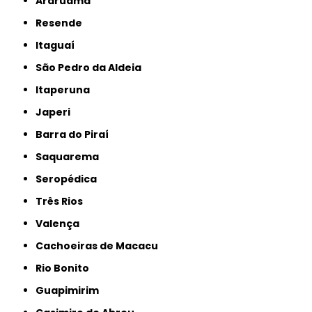
Araruama
Resende
Itaguaí
São Pedro da Aldeia
Itaperuna
Japeri
Barra do Piraí
Saquarema
Seropédica
Três Rios
Valença
Cachoeiras de Macacu
Rio Bonito
Guapimirim