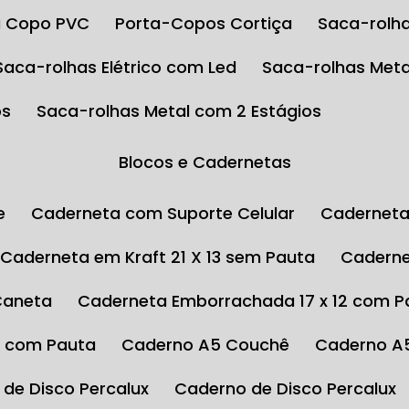
ta Copo PVC
Porta-Copos Cortiça
Saca-rolha
Saca-rolhas Elétrico com Led
Saca-rolhas Meta
os
Saca-rolhas Metal com 2 Estágios
Blocos e Cadernetas
e
Caderneta com Suporte Celular
Cadernet
Caderneta em Kraft 21 X 13 sem Pauta
Cadern
Caneta
Caderneta Emborrachada 17 x 12 com P
4 com Pauta
Caderno A5 Couchê
Caderno A
 de Disco Percalux
Caderno de Disco Percalux