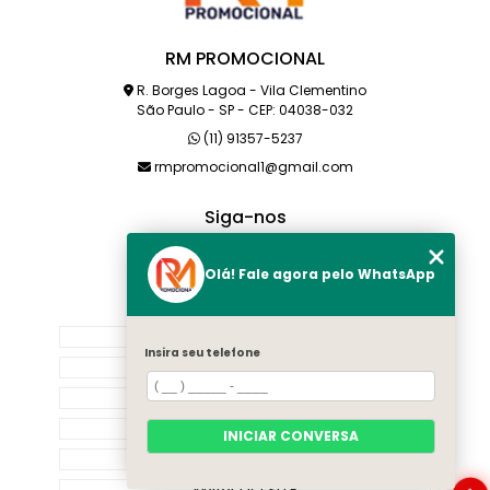
RM PROMOCIONAL
R. Borges Lagoa - Vila Clementino
São Paulo - SP - CEP: 04038-032
(11) 91357-5237
rmpromocional1@gmail.com
Siga-nos
Olá! Fale agora pelo WhatsApp
MENU
HOME
Insira seu telefone
SOBRE NÓS
PRODUTOS
CATEGORIAS
INICIAR CONVERSA
CONTATO
MAPA DO SITE