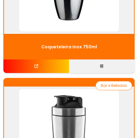
Coqueteleira Inox 750ml
Bar e Bebidas