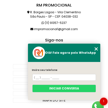
RM PROMOCIONAL
R. Borges Lagoa - Vila Clementino
São Paulo - SP - CEP: 04038-032
(11) 91357-5237
rmpromocional1@gmail.com
Siga-nos
Olá! Fale agora pelo WhatsApp
MENU
HOME
Insira seu telefone
SOBRE NÓS
PRODUTOS
CATEGORIAS
INICIAR CONVERSA
CONTATO
MAPA DO SITE
1