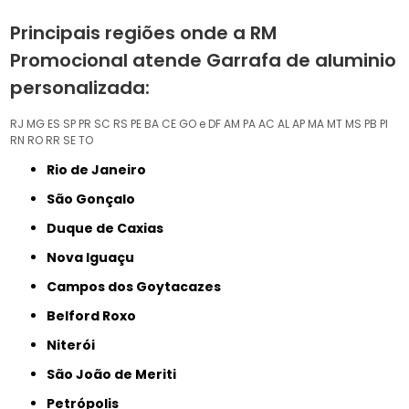
Principais regiões onde a RM
Promocional atende Garrafa de aluminio
personalizada:
RJ
MG
ES
SP
PR
SC
RS
PE
BA
CE
GO e DF
AM
PA
AC
AL
AP
MA
MT
MS
PB
PI
RN
RO
RR
SE
TO
Rio de Janeiro
São Gonçalo
Duque de Caxias
Nova Iguaçu
Campos dos Goytacazes
Belford Roxo
Niterói
São João de Meriti
Petrópolis