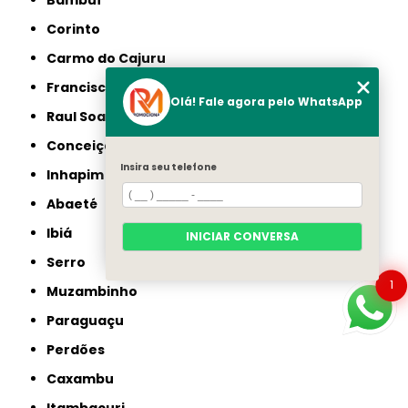
Bambuí
Corinto
Carmo do Cajuru
Francisco Sá
Olá! Fale agora pelo WhatsApp
Raul Soares
Conceição do Mato Dentro
Insira seu telefone
Inhapim
Abaeté
Ibiá
INICIAR CONVERSA
Serro
1
Muzambinho
Paraguaçu
Perdões
Caxambu