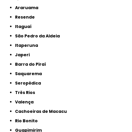
Araruama
Resende
Itaguaí
São Pedro da Aldeia
Itaperuna
Japeri
Barra do Piraí
Saquarema
Seropédica
Três Rios
Valença
Cachoeiras de Macacu
Rio Bonito
Guapimirim