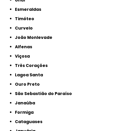
Unaí
Esmeraldas
Timóteo
Curvelo
João Monlevade
Alfenas
Viçosa
Três Corações
Lagoa Santa
Ouro Preto
São Sebastião do Paraíso
Janaúba
Formiga
Cataguases