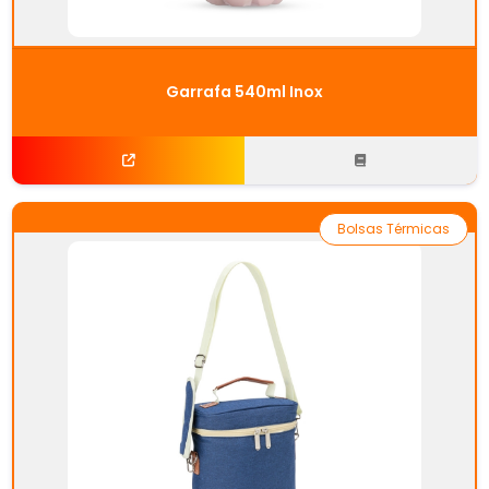
Garrafa 540ml Inox
Bolsas Térmicas