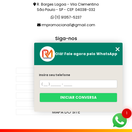
R. Borges Lagoa - Vila Clementino
São Paulo - SP - CEP: 04038-032
(11) 91357-5237
rmpromocional1@gmail.com
Siga-nos
Olá! Fale agora pelo WhatsApp
MENU
HOME
Insira seu telefone
SOBRE NÓS
PRODUTOS
CATEGORIAS
INICIAR CONVERSA
CONTATO
MAPA DO SITE
1