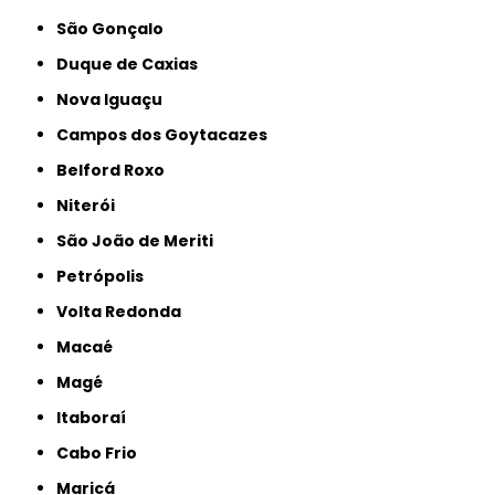
São Gonçalo
Duque de Caxias
Nova Iguaçu
Campos dos Goytacazes
Belford Roxo
Niterói
São João de Meriti
Petrópolis
Volta Redonda
Macaé
Magé
Itaboraí
Cabo Frio
Maricá