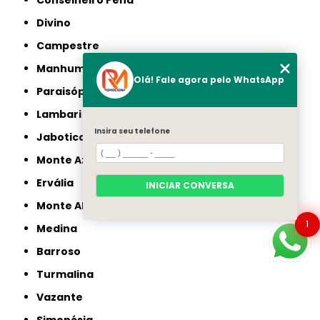
Conselheiro Pena
Divino
Campestre
Manhumirim
Olá! Fale agora pelo WhatsApp
Paraisópolis
Lambari
Insira seu telefone
Jaboticatubas
Monte Azul
Ervália
INICIAR CONVERSA
Monte Alegre de Minas
1
Medina
Barroso
Turmalina
Vazante