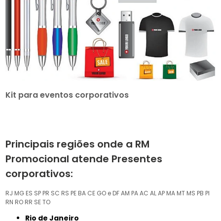
Kit para eventos corporativos
Principais regiões onde a RM
Promocional atende Presentes
corporativos:
RJ
MG
ES
SP
PR
SC
RS
PE
BA
CE
GO e DF
AM
PA
AC
AL
AP
MA
MT
MS
PB
PI
RN
RO
RR
SE
TO
Rio de Janeiro