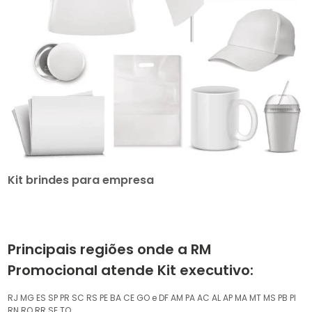
Kit brindes para empresa
Principais regiões onde a RM
Promocional atende Kit executivo:
RJ
MG
ES
SP
PR
SC
RS
PE
BA
CE
GO e DF
AM
PA
AC
AL
AP
MA
MT
MS
PB
PI
RN
RO
RR
SE
TO