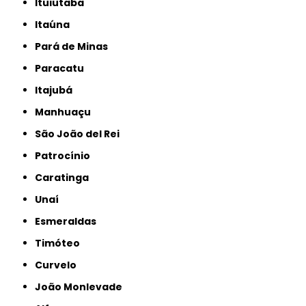
Ituiutaba
Itaúna
Pará de Minas
Paracatu
Itajubá
Manhuaçu
São João del Rei
Patrocínio
Caratinga
Unaí
Esmeraldas
Timóteo
Curvelo
João Monlevade