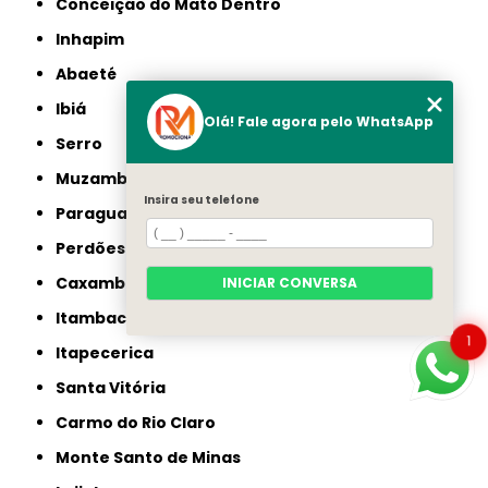
Conceição do Mato Dentro
Inhapim
Abaeté
Ibiá
Olá! Fale agora pelo WhatsApp
Serro
Muzambinho
Insira seu telefone
Paraguaçu
Perdões
Caxambu
INICIAR CONVERSA
Itambacuri
1
Itapecerica
Santa Vitória
Carmo do Rio Claro
Monte Santo de Minas