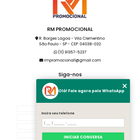
RM PROMOCIONAL
R. Borges Lagoa - Vila Clementino
São Paulo - SP - CEP: 04038-032
(11) 91357-5237
rmpromocional1@gmail.com
Siga-nos
Olá! Fale agora pelo WhatsApp
MENU
HOME
Insira seu telefone
SOBRE NÓS
PRODUTOS
CATEGORIAS
INICIAR CONVERSA