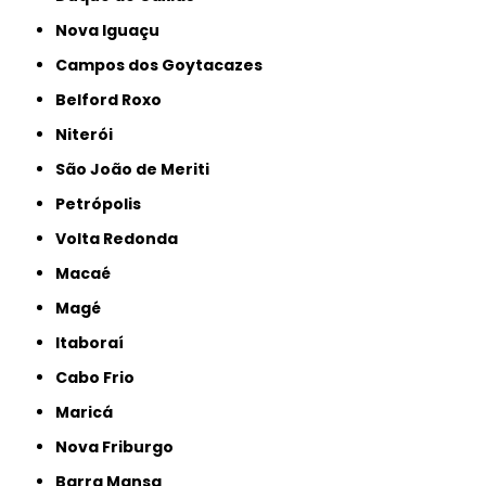
Nova Iguaçu
Campos dos Goytacazes
Belford Roxo
Niterói
São João de Meriti
Petrópolis
Volta Redonda
Macaé
Magé
Itaboraí
Cabo Frio
Maricá
Nova Friburgo
Barra Mansa