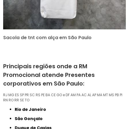
Sacola de tnt com alça em São Paulo
Principais regiões onde a RM
Promocional atende Presentes
corporativos em São Paulo:
RJ
MG
ES
SP
PR
SC
RS
PE
BA
CE
GO e DF
AM
PA
AC
AL
AP
MA
MT
MS
PB
PI
RN
RO
RR
SE
TO
Rio de Janeiro
São Gonçalo
Duque de Caxias