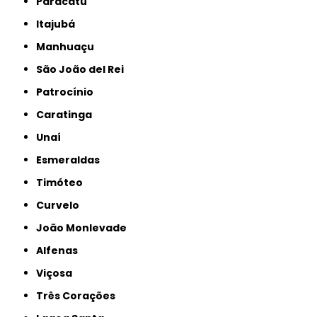
Paracatu
Itajubá
Manhuaçu
São João del Rei
Patrocínio
Caratinga
Unaí
Esmeraldas
Timóteo
Curvelo
João Monlevade
Alfenas
Viçosa
Três Corações