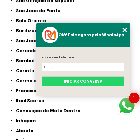
São Gonçalo do Sapucaí
São João da Ponte
Belo Oriente
Buritizeiro
Olá! Fale agora pelo WhatsApp
São João do Paraíso
Carandaí
Insira seu telefone
Bambuí
Corinto
Carmo do Cajuru
INICIAR CONVERSA
Francisco Sá
1
Raul Soares
Conceição do Mato Dentro
Inhapim
Abaeté