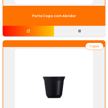
Porta Copo com Abridor
Copos