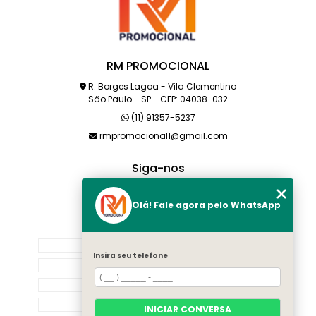
RM PROMOCIONAL
R. Borges Lagoa - Vila Clementino
São Paulo - SP - CEP: 04038-032
(11) 91357-5237
rmpromocional1@gmail.com
Siga-nos
Olá! Fale agora pelo WhatsApp
MENU
HOME
Insira seu telefone
SOBRE NÓS
PRODUTOS
CATEGORIAS
INICIAR CONVERSA