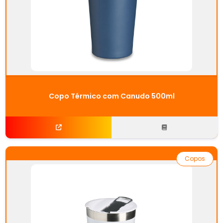
Copo Térmico com Canudo 500ml
Copos