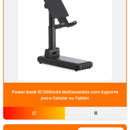
Power Bank 10.000mAh Multissaídas com Suporte
para Celular ou Tablet