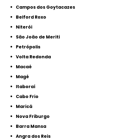
Campos dos Goytacazes
Belford Roxo
Niterói
São João de Meriti
Petrópolis
Volta Redonda
Macaé
Magé
Itaboraí
Cabo Frio
Maricá
Nova Friburgo
Barra Mansa
Angra dos Reis