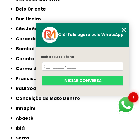
Belo Oriente
Buritizeiro
São João do Paraíso
Olá! Fale agora pelo WhatsApp
Carandaí
Bambuí
Insira seu telefone
Corinto
Carmo do Cajuru
Francisco Sá
INICIAR CONVERSA
Raul Soares
1
Conceição do Mato Dentro
Inhapim
Abaeté
Ibiá
Serro