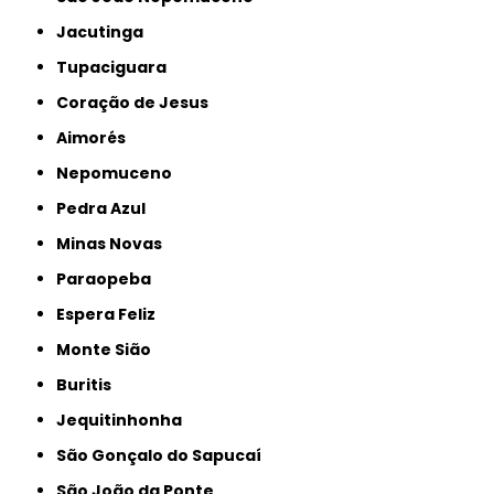
Jacutinga
Tupaciguara
Coração de Jesus
Aimorés
Nepomuceno
Pedra Azul
Minas Novas
Paraopeba
Espera Feliz
Monte Sião
Buritis
Jequitinhonha
São Gonçalo do Sapucaí
São João da Ponte