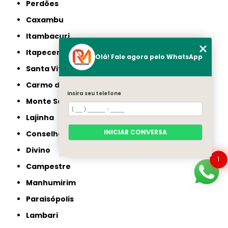
Perdões
Caxambu
Itambacuri
Itapecerica
Olá! Fale agora pelo WhatsApp
Santa Vitória
Carmo do Rio Claro
Insira seu telefone
Monte Santo de Minas
Lajinha
INICIAR CONVERSA
Conselheiro Pena
Divino
1
Campestre
Manhumirim
Paraisópolis
Lambari