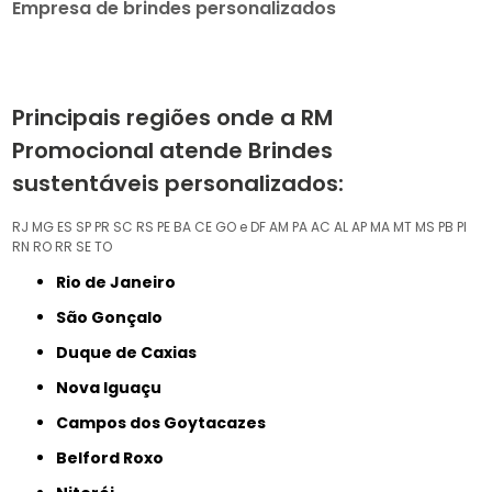
Empresa de brindes personalizados
Principais regiões onde a RM
Promocional atende Brindes
sustentáveis personalizados:
RJ
MG
ES
SP
PR
SC
RS
PE
BA
CE
GO e DF
AM
PA
AC
AL
AP
MA
MT
MS
PB
PI
RN
RO
RR
SE
TO
Rio de Janeiro
São Gonçalo
Duque de Caxias
Nova Iguaçu
Campos dos Goytacazes
Belford Roxo