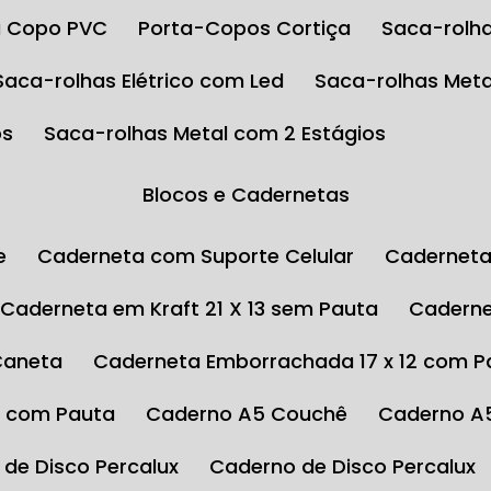
ta Copo PVC
Porta-Copos Cortiça
Saca-rolha
Saca-rolhas Elétrico com Led
Saca-rolhas Meta
os
Saca-rolhas Metal com 2 Estágios
Blocos e Cadernetas
e
Caderneta com Suporte Celular
Cadernet
Caderneta em Kraft 21 X 13 sem Pauta
Cadern
Caneta
Caderneta Emborrachada 17 x 12 com P
4 com Pauta
Caderno A5 Couchê
Caderno A
 de Disco Percalux
Caderno de Disco Percalux