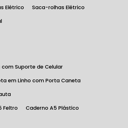
s Elétrico
Saca-rolhas Elétrico
l
a com Suporte de Celular
eta em Linho com Porta Caneta
auta
5 Feltro
Caderno A5 Plástico