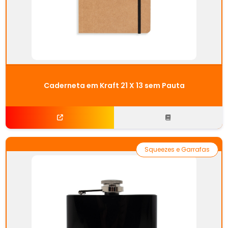
Caderneta em Kraft 21 X 13 sem Pauta
Squeezes e Garrafas