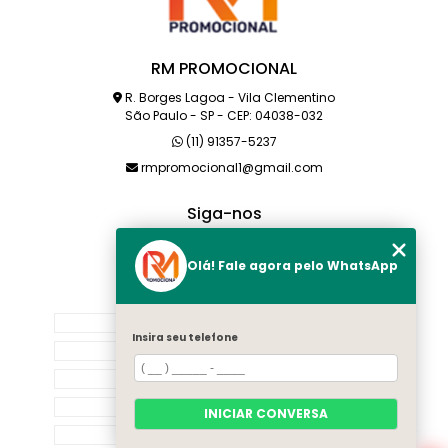
RM PROMOCIONAL
R. Borges Lagoa - Vila Clementino
São Paulo - SP - CEP: 04038-032
(11) 91357-5237
rmpromocional1@gmail.com
Siga-nos
Olá! Fale agora pelo WhatsApp
MENU
HOME
Insira seu telefone
SOBRE NÓS
PRODUTOS
CATEGORIAS
INICIAR CONVERSA
CONTATO