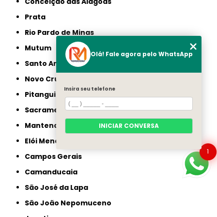
Conceição das Alagoas
Prata
Rio Pardo de Minas
Mutum
Olá! Fale agora pelo WhatsApp
Santo Antônio do Monte
Novo Cruzeiro
Insira seu telefone
Pitangui
Sacramento
Mantena
INICIAR CONVERSA
Elói Mendes
1
Campos Gerais
Camanducaia
São José da Lapa
São João Nepomuceno