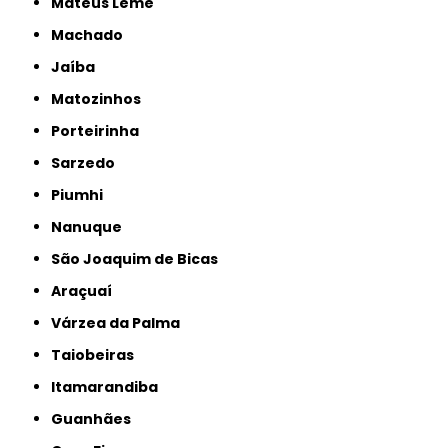
Mateus Leme
Machado
Jaíba
Matozinhos
Porteirinha
Sarzedo
Piumhi
Nanuque
São Joaquim de Bicas
Araçuaí
Várzea da Palma
Taiobeiras
Itamarandiba
Guanhães