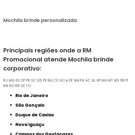
Mochila brinde personalizada
Principais regiões onde a RM
Promocional atende Mochila brinde
corporativo:
RJ
MG
ES
SP
PR
SC
RS
PE
BA
CE
GO e DF
AM
PA
AC
AL
AP
MA
MT
MS
PB
PI
RN
RO
RR
SE
TO
Rio de Janeiro
São Gonçalo
Duque de Caxias
Nova Iguaçu
Campos dos Goytacazes