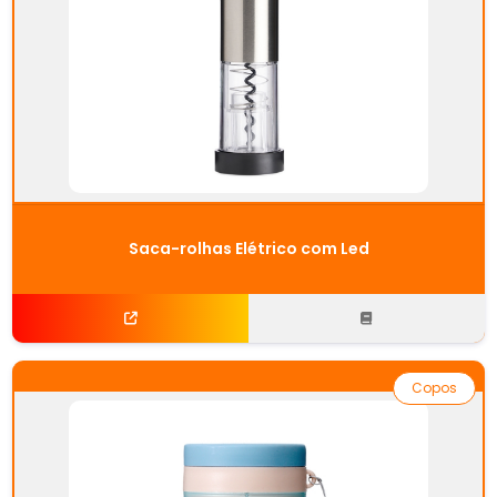
Saca-rolhas Elétrico com Led
Copos