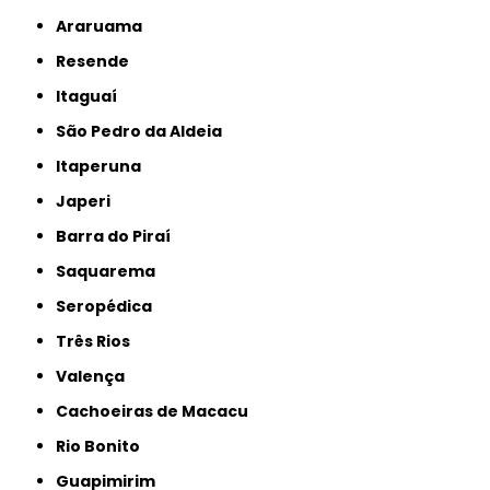
Araruama
Resende
Itaguaí
São Pedro da Aldeia
Itaperuna
Japeri
Barra do Piraí
Saquarema
Seropédica
Três Rios
Valença
Cachoeiras de Macacu
Rio Bonito
Guapimirim