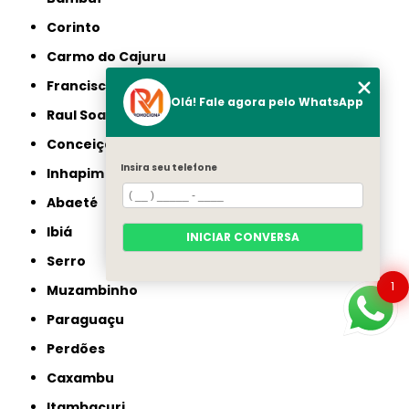
Corinto
Carmo do Cajuru
Francisco Sá
Olá! Fale agora pelo WhatsApp
Raul Soares
Conceição do Mato Dentro
Insira seu telefone
Inhapim
Abaeté
Ibiá
INICIAR CONVERSA
Serro
1
Muzambinho
Paraguaçu
Perdões
Caxambu
Itambacuri