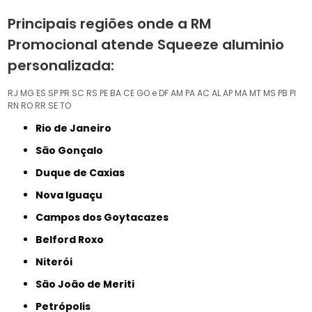
Principais regiões onde a RM
Promocional atende Squeeze aluminio
personalizada:
RJ
MG
ES
SP
PR
SC
RS
PE
BA
CE
GO e DF
AM
PA
AC
AL
AP
MA
MT
MS
PB
PI
RN
RO
RR
SE
TO
Rio de Janeiro
São Gonçalo
Duque de Caxias
Nova Iguaçu
Campos dos Goytacazes
Belford Roxo
Niterói
São João de Meriti
Petrópolis