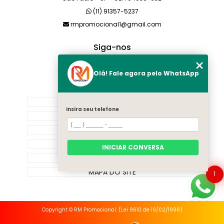
(11) 91357-5237
rmpromocional1@gmail.com
Siga-nos
Olá! Fale agora pelo WhatsApp
MENU
HOME
Insira seu telefone
SOBRE NÓS
PRODUTOS
CATEGORIAS
INICIAR CONVERSA
CONTATO
MAPA DO SITE
1
Copyright © RM Promocional. (Lei 9610 de 19/02/1998)