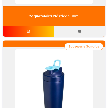
Coqueteleira Plástica 500ml
Squeezes e Garrafas