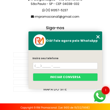
São Paulo - SP - CEP: 04038-032
(11) 91357-5237
rmpromocional1@gmail.com
Siga-nos
Olá! Fale agora pelo WhatsApp
MENU
HOME
Insira seu telefone
SOBRE NÓS
PRODUTOS
CATEGORIAS
INICIAR CONVERSA
CONTATO
MAPA DO SITE
1
Copyright © RM Promocional. (Lei 9610 de 19/02/1998)