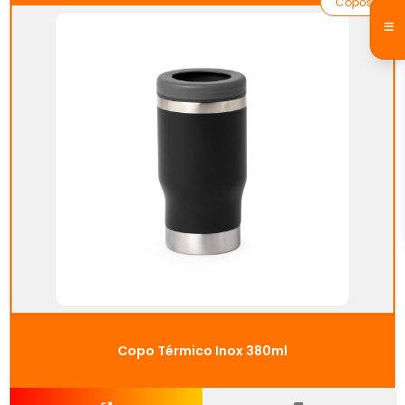
Copos
Copo Térmico Inox 380ml