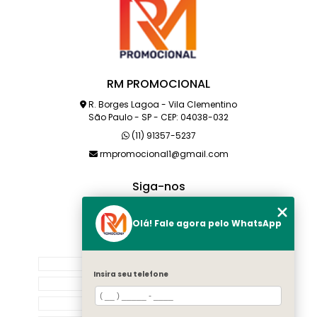
RM PROMOCIONAL
R. Borges Lagoa - Vila Clementino
São Paulo - SP - CEP: 04038-032
(11) 91357-5237
rmpromocional1@gmail.com
Siga-nos
Olá! Fale agora pelo WhatsApp
MENU
HOME
Insira seu telefone
SOBRE NÓS
PRODUTOS