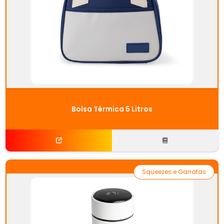
Bolsa Térmica 5 Litros
Squeezes e Garrafas