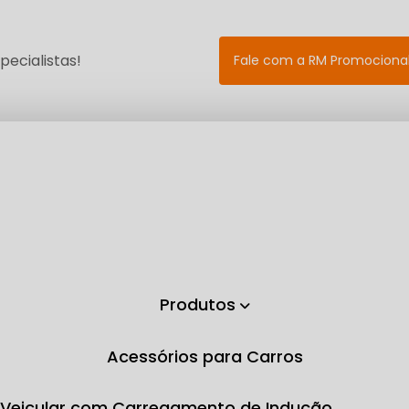
ecialistas!
Fale com a RM Promociona
Produtos
Acessórios para Carros
e Veicular com Carregamento de Indução