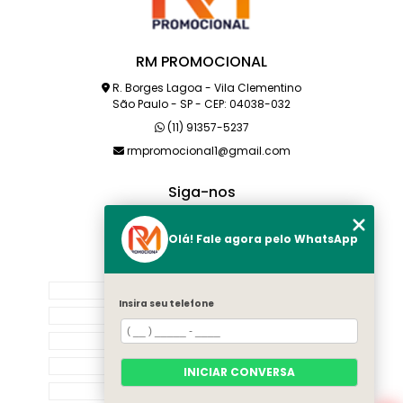
RM PROMOCIONAL
R. Borges Lagoa - Vila Clementino
São Paulo - SP - CEP: 04038-032
(11) 91357-5237
rmpromocional1@gmail.com
Siga-nos
Olá! Fale agora pelo WhatsApp
MENU
HOME
Insira seu telefone
SOBRE NÓS
PRODUTOS
CATEGORIAS
INICIAR CONVERSA
CONTATO