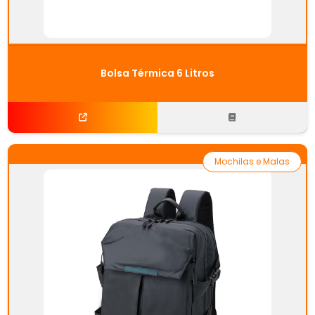
Bolsa Térmica 6 Litros
Mochilas e Malas