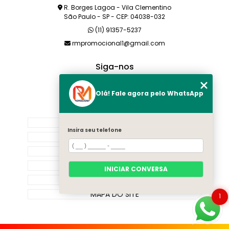
R. Borges Lagoa - Vila Clementino
São Paulo - SP - CEP: 04038-032
(11) 91357-5237
rmpromocional1@gmail.com
Siga-nos
Olá! Fale agora pelo WhatsApp
MENU
HOME
Insira seu telefone
SOBRE NÓS
PRODUTOS
CATEGORIAS
INICIAR CONVERSA
CONTATO
MAPA DO SITE
1