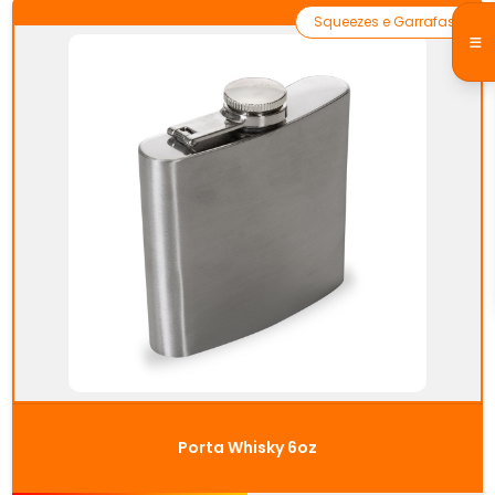
Squeezes e Garrafas
Porta Whisky 6oz