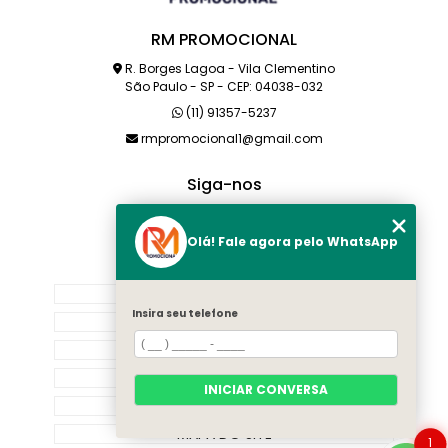
RM PROMOCIONAL
R. Borges Lagoa - Vila Clementino
São Paulo - SP - CEP: 04038-032
(11) 91357-5237
rmpromocional1@gmail.com
Siga-nos
Olá! Fale agora pelo WhatsApp
MENU
HOME
Insira seu telefone
SOBRE NÓS
PRODUTOS
CATEGORIAS
INICIAR CONVERSA
CONTATO
MAPA DO SITE
1