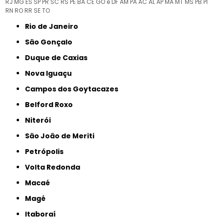
RJ
MG
ES
SP
PR
SC
RS
PE
BA
CE
GO e DF
AM
PA
AC
AL
AP
MA
MT
MS
PB
PI
RN
RO
RR
SE
TO
Rio de Janeiro
São Gonçalo
Duque de Caxias
Nova Iguaçu
Campos dos Goytacazes
Belford Roxo
Niterói
São João de Meriti
Petrópolis
Volta Redonda
Macaé
Magé
Itaboraí