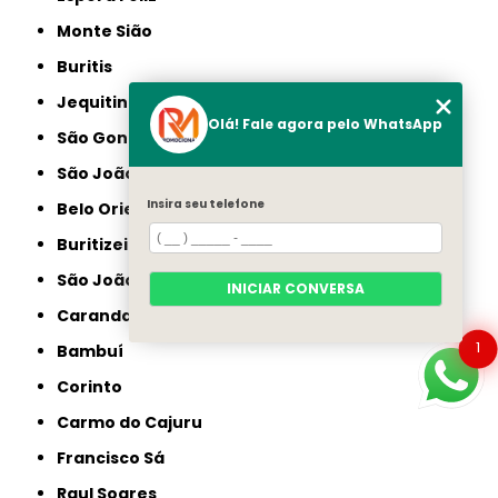
Monte Sião
Buritis
Jequitinhonha
Olá! Fale agora pelo WhatsApp
São Gonçalo do Sapucaí
São João da Ponte
Insira seu telefone
Belo Oriente
Buritizeiro
São João do Paraíso
INICIAR CONVERSA
Carandaí
1
Bambuí
Corinto
Carmo do Cajuru
Francisco Sá
Raul Soares