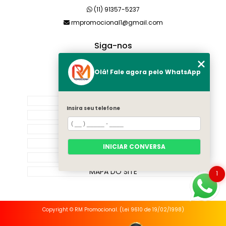
(11) 91357-5237
rmpromocional1@gmail.com
Siga-nos
Olá! Fale agora pelo WhatsApp
MENU
HOME
Insira seu telefone
SOBRE NÓS
PRODUTOS
CATEGORIAS
INICIAR CONVERSA
CONTATO
MAPA DO SITE
1
Copyright © RM Promocional. (Lei 9610 de 19/02/1998)