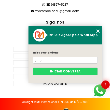
(11) 91357-5237
rmpromocional1@gmail.com
Siga-nos
Olá! Fale agora pelo WhatsApp
MENU
HOME
Insira seu telefone
SOBRE NÓS
PRODUTOS
CATEGORIAS
INICIAR CONVERSA
CONTATO
MAPA DO SITE
1
Copyright © RM Promocional. (Lei 9610 de 19/02/1998)