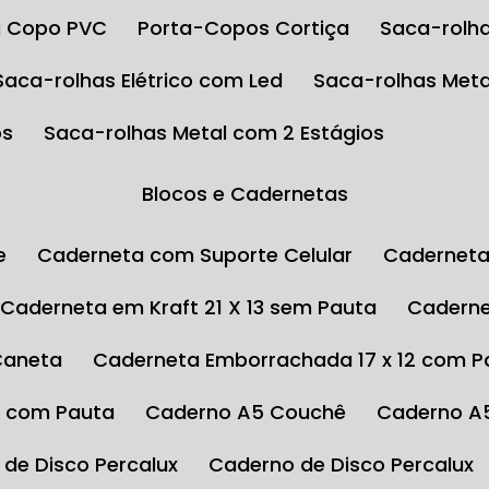
ta Copo PVC
Porta-Copos Cortiça
Saca-rolha
Saca-rolhas Elétrico com Led
Saca-rolhas Meta
os
Saca-rolhas Metal com 2 Estágios
Blocos e Cadernetas
e
Caderneta com Suporte Celular
Cadernet
Caderneta em Kraft 21 X 13 sem Pauta
Cadern
Caneta
Caderneta Emborrachada 17 x 12 com P
4 com Pauta
Caderno A5 Couchê
Caderno A
 de Disco Percalux
Caderno de Disco Percalux