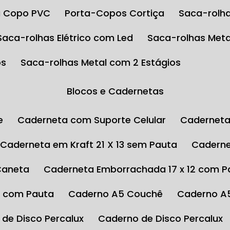
ta Copo PVC
Porta-Copos Cortiça
Saca-rolha
Saca-rolhas Elétrico com Led
Saca-rolhas Meta
os
Saca-rolhas Metal com 2 Estágios
Blocos e Cadernetas
e
Caderneta com Suporte Celular
Cadernet
Caderneta em Kraft 21 X 13 sem Pauta
Cadern
Caneta
Caderneta Emborrachada 17 x 12 com P
4 com Pauta
Caderno A5 Couchê
Caderno A
 de Disco Percalux
Caderno de Disco Percalux