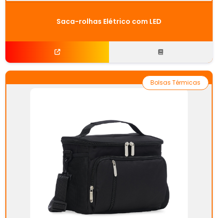
Saca-rolhas Elétrico com LED
Bolsas Térmicas