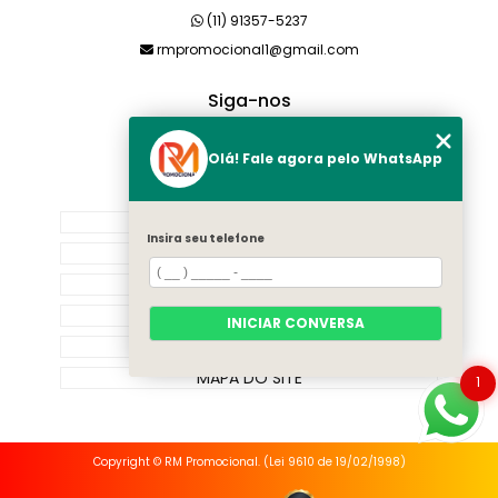
(11) 91357-5237
rmpromocional1@gmail.com
Siga-nos
Olá! Fale agora pelo WhatsApp
MENU
HOME
Insira seu telefone
SOBRE NÓS
PRODUTOS
CATEGORIAS
INICIAR CONVERSA
CONTATO
MAPA DO SITE
1
Copyright © RM Promocional. (Lei 9610 de 19/02/1998)