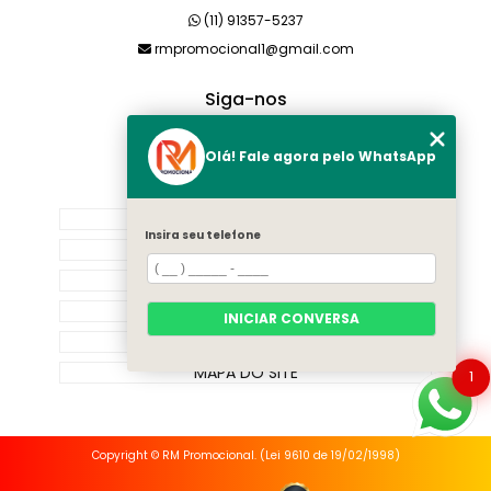
(11) 91357-5237
rmpromocional1@gmail.com
Siga-nos
Olá! Fale agora pelo WhatsApp
MENU
HOME
Insira seu telefone
SOBRE NÓS
PRODUTOS
CATEGORIAS
INICIAR CONVERSA
CONTATO
MAPA DO SITE
1
Copyright © RM Promocional. (Lei 9610 de 19/02/1998)