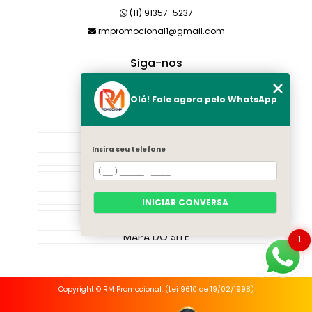
(11) 91357-5237
rmpromocional1@gmail.com
Siga-nos
Olá! Fale agora pelo WhatsApp
MENU
HOME
Insira seu telefone
SOBRE NÓS
PRODUTOS
CATEGORIAS
INICIAR CONVERSA
CONTATO
MAPA DO SITE
1
Copyright © RM Promocional. (Lei 9610 de 19/02/1998)